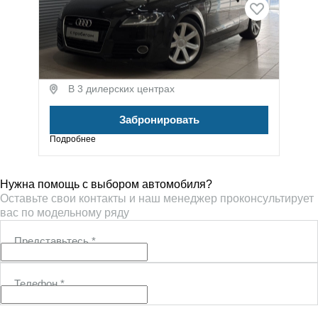
Audi TT
2 л (211 л.с.), Робот, бензин, полный
1 919 000 ₽
В 3 дилерских центрах
Забронировать
Подробнее
Нужна помощь с выбором автомобиля?
Оставьте свои контакты и наш менеджер проконсультирует
вас по модельному ряду
Представьтесь
*
Телефон
*