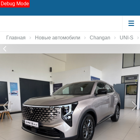
Debug Mode
Главная
Новые автомобили
Changan
UNI-S