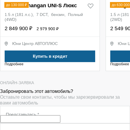
Новый Changan UNI-S Люкс
Changa
до 130 000 ₽
до 630 000
1.5 л (181 л.с.), 7 DCT, бензин, Полный
1.5 л (18
(4WD)
(2WD)
2 849 900 ₽
2 549 9
2 979 900 ₽
Юни Центр АВТОПЛЮС
Юни 
Купить в кредит
Подробнее
Подробнее
ОНЛАЙН-ЗАЯВКА
Забронировать этот автомобиль?
Оставьте свои контакты, чтобы мы зарезервировали за
вами автомобиль
Представьтесь
*