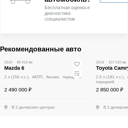
Бесплатная оценка и
диагностика
специалистом
Рекомендованные авто
2019
·
96 419 км
2019
·
107 520 км
Mazda 6
Toyota Camr
2 л (150 л.с.), АКПП, бензин, передний
2.5 л (181 л.с.)
передний
2 490 000 ₽
2 850 000 ₽
В 2 дилерских центрах
В 2 дилерск
Забронировать
Заб