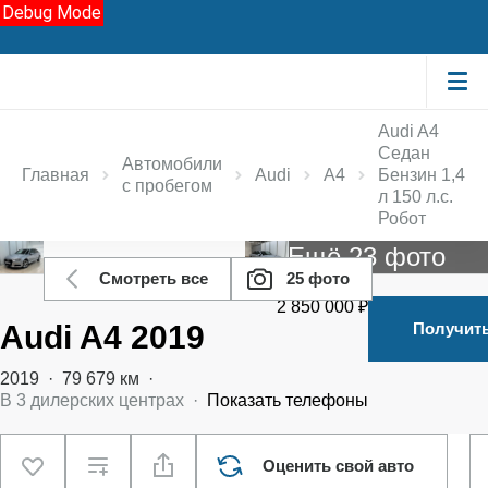
Debug Mode
Audi A4
Седан
Автомобили
Главная
Audi
A4
Бензин 1,4
с пробегом
л 150 л.с.
Робот
Ещё 23 фото
Смотреть все
25 фото
2 850 000 ₽
Audi A4 2019
Получит
2019
·
79 679 км
·
В
3
дилерских центрах
·
Показать телефоны
Оценить свой авто