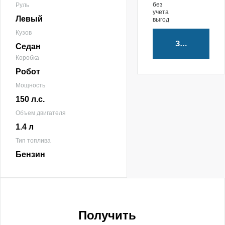
без
Руль
учета
Левый
выгод
Кузов
Забронирова
Седан
Коробка
Робот
Мощность
150 л.с.
Объем двигателя
1.4 л
Тип топлива
Бензин
Получить