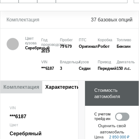
Комплектация
37 базовых опций
Цвет
Год
Пробег
ПТС
Коробка
Топливо
кузова
производства
79 679
Оригинал
Робот
Бензин
Серебряный
2019
VIN
Владельцы
Кузов
Привод
Двигатель
***6187
3
Седан
Передний
150 л.с.
Комплектация
Характеристики
Стоимость
автомобиля
VIN
С учетом
***6187
трейд-ин
Цвет
Оценить свой
автомобиль
Серебряный
Цена
2 850 000 ₽