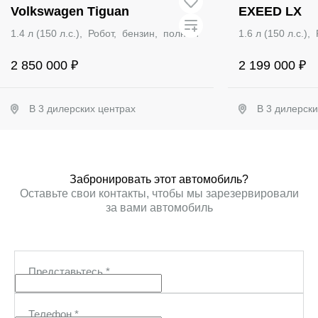
Volkswagen Tiguan
EXEED LX
1.4 л (150 л.с.), Робот, бензин, полный
1.6 л (150 л.с.)
2 850 000 ₽
2 199 000 ₽
В 3 дилерских центрах
В 3 дилерск
Забронировать
Заб
Забронировать этот автомобиль?
Оставьте свои контакты, чтобы мы зарезервировали
за вами автомобиль
Представьтесь
*
Телефон
*