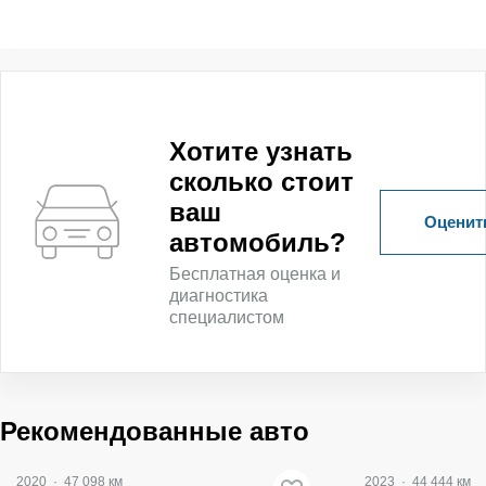
Хотите узнать
сколько стоит
ваш
Оценить
автомобиль?
Бесплатная оценка и
диагностика
специалистом
Рекомендованные авто
2020
·
47 098 км
2023
·
44 444 км