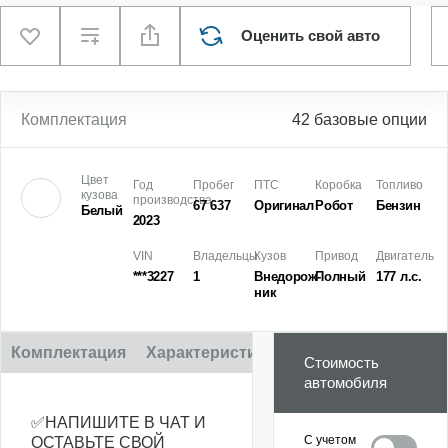
Оценить свой авто
Комплектация
42 базовые опции
Цвет
Год
Пробег
ПТС
Коробка
Топливо
кузова
производства
67 637
Оригинал
Робот
Бензин
Белый
2023
VIN
Владельцы
Кузов
Привод
Двигатель
***3227
1
Внедорож­
Полный
177 л.с.
ник
Комплектация
Характеристики
Описание
Стоимость
автомобиля
✅НАПИШИТЕ В ЧАТ И
С учетом
ОСТАВЬТЕ СВОЙ