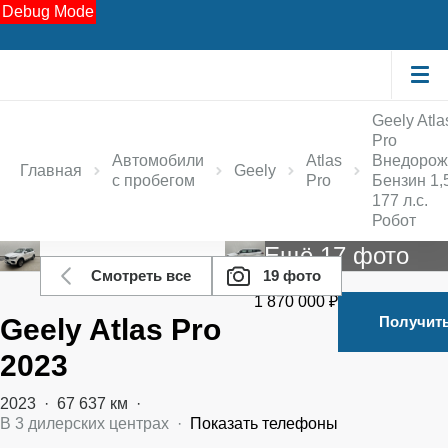
Debug Mode
Geely Atla
Pro
Автомобили
Atlas
Внедорож
Главная
Geely
с пробегом
Pro
Бензин 1,
177 л.с.
Робот
Ещё 17 фото
Смотреть все
19 фото
1 870 000 ₽
Geely Atlas Pro
Получит
2023
2023
·
67 637 км
·
В
3
дилерских центрах
·
Показать телефоны