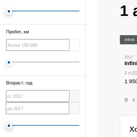
1 
Пробег
, км
Infiniti
2017
·
Infin
2 л (
1 85
Возраст
, год
В 
Х