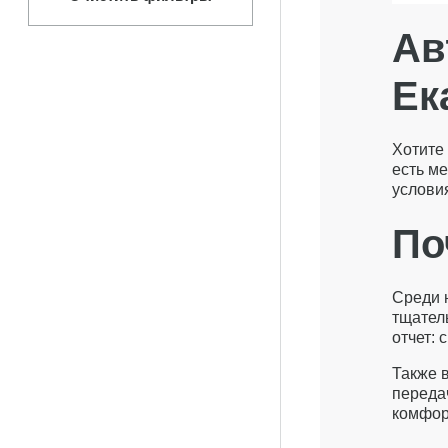
Ав
Ек
Хотите 
есть м
услови
По
Среди н
тщател
отчет: 
Также 
переда
комфор