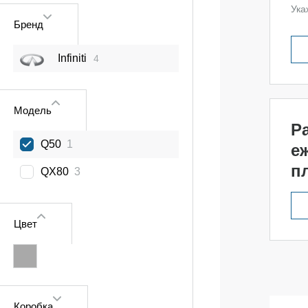
Ука
Бренд
Infiniti
4
Модель
Р
Q50
1
е
п
QX80
3
Цвет
Коробка