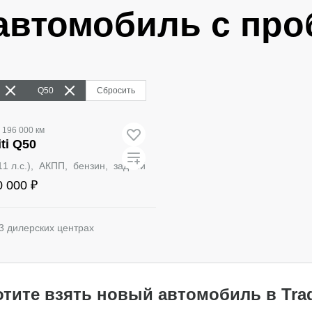
автомобиль с про
Q50
Сбросить
196 000 км
iti Q50
211 л.с.), АКПП, бензин, задний
0 000 ₽
3 дилерских центрах
Забронировать
отите взять новый автомобиль в Trad