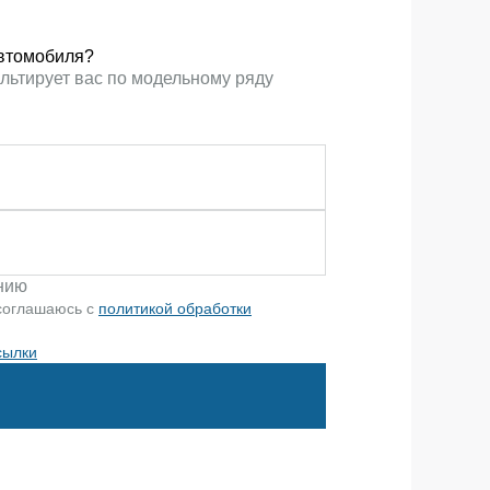
втомобиля?
льтирует вас по модельному ряду
ению
соглашаюсь с
политикой обработки
сылки