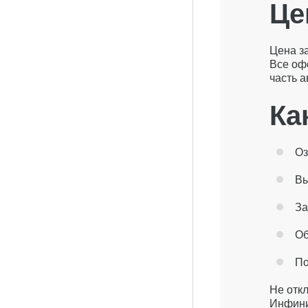
Цен
Цена за
Все оф
часть а
Ка
Оз
Вы
За
Об
По
Не откл
Инфинит