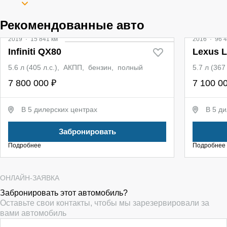
Рекомендованные авто
2019
·
15 841 км
2016
·
96 4
Infiniti QX80
Lexus 
5.6 л (405 л.с.), АКПП, бензин, полный
5.7 л (36
7 800 000 ₽
7 100 0
В 5 дилерских центрах
В 5 д
Забронировать
Подробнее
Подробнее
ОНЛАЙН-ЗАЯВКА
Забронировать этот автомобиль?
Оставьте свои контакты, чтобы мы зарезервировали за
вами автомобиль