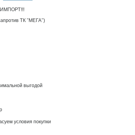
ИМПОРТ!!!
напротив ТК "МЕГА")
симальной выгодой
р
асуем условия покупки