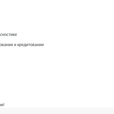
агностики
ховании и кредитовании
чи!