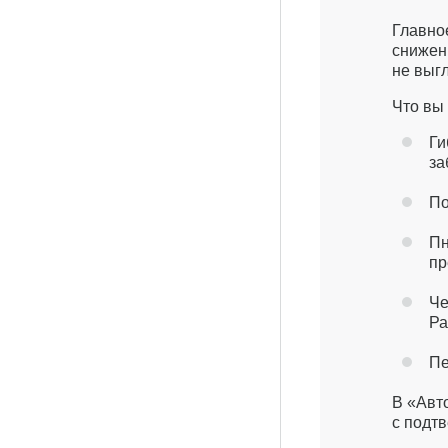
Главно
снижен
не выг
Что вы 
Ги
за
По
Пн
пр
Че
Ра
Пе
В «Авт
с подт