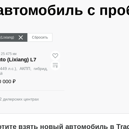
автомобиль с про
 (Lixiang)
Сбросить
25 475 км
uto (Lixiang) L7
(449 л.с.), АКПП, гибрид,
ый
0 000 ₽
2 дилерских центрах
Забронировать
отите взять новый автомобиль в Trad