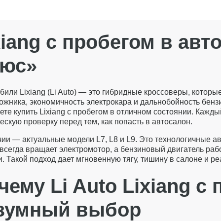
xiang с пробегом в авт
юс»
били Lixiang (Li Auto) — это гибридные кроссоверы, котор
ожника, экономичность электрокара и дальнобойность бенз
ете купить Lixiang с пробегом в отличном состоянии. Кажд
скую проверку перед тем, как попасть в автосалон.
чии — актуальные модели L7, L8 и L9. Это технологичные а
всегда вращает электромотор, а бензиновый двигатель рабо
. Такой подход дает мгновенную тягу, тишину в салоне и р
чему Li Auto Lixiang с
зумный выбор