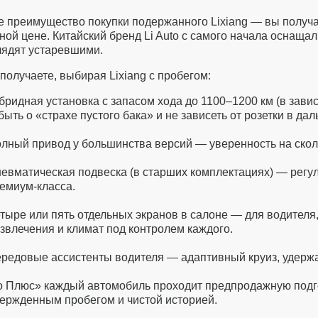
е преимущество покупки подержанного Lixiang — вы получа
ной цене. Китайский бренд Li Auto с самого начала оснащал
лядят устаревшими.
получаете, выбирая Lixiang с пробегом:
бридная установка с запасом хода до 1100–1200 км (в зав
быть о «страхе пустого бака» и не зависеть от розетки в дал
лный привод у большинства версий — уверенность на сколь
евматическая подвеска (в старших комплектациях) — регу
емиум-класса.
тыре или пять отдельных экранов в салоне — для водителя
звлечения и климат под контролем каждого.
редовые ассистенты водителя — адаптивный круиз, удержа
о Плюс» каждый автомобиль проходит предпродажную подгот
вержденным пробегом и чистой историей.