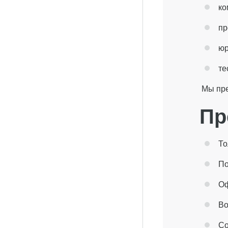
ко
пр
юр
те
Мы пре
Пр
То
По
Оф
Во
Со