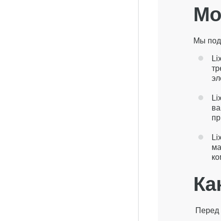
Мо
Мы под
Li
тр
эл
Li
ва
пр
Li
ма
ко
Ка
Перед 