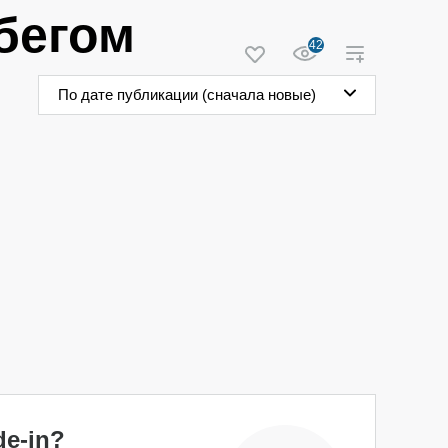
бегом
42
По дате публикации (сначала новые)
e-in?