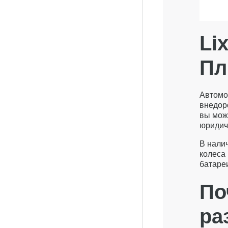
Li
Пл
Автомо
внедор
вы мож
юридиче
В нали
колеса 
батареи
По
ра