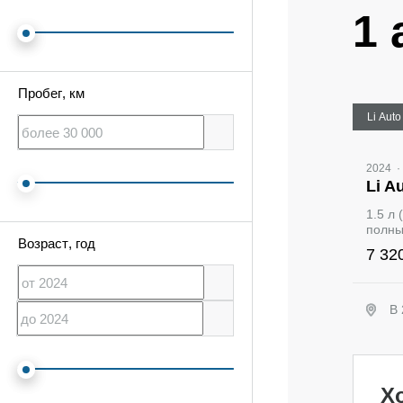
1 
Пробег
, км
Li Auto
2024
·
Li A
1.5 л 
полн
Возраст
, год
7 32
В 
Х