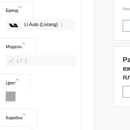
Ука
Бренд
Li Auto (Lixiang)
1
Модель
Р
L7
1
е
п
Цвет
Коробка