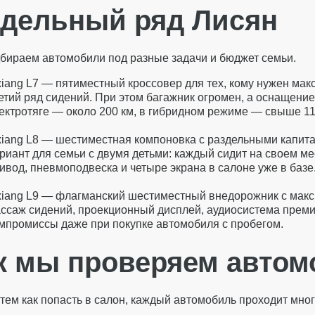
дельный ряд Лисян
бираем автомобили под разные задачи и бюджет семьи.
xiang L7 — пятиместный кроссовер для тех, кому нужен мак
етий ряд сидений. При этом багажник огромен, а оснащение
ектротяге — около 200 км, в гибридном режиме — свыше 11
xiang L8 — шестиместная компоновка с раздельными капит
риант для семьи с двумя детьми: каждый сидит на своем ме
ивод, пневмоподвеска и четыре экрана в салоне уже в базе
xiang L9 — флагманский шестиместный внедорожник с мак
ссаж сидений, проекционный дисплей, аудиосистема премиум
мпромиссы даже при покупке автомобиля с пробегом.
к мы проверяем авто
тем как попасть в салон, каждый автомобиль проходит мно