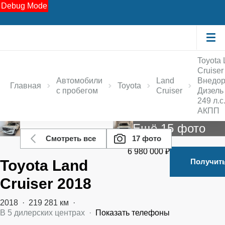
Debug Mode
Toyota
Cruiser
Автомобили
Land
Внедо
Главная
Toyota
с пробегом
Cruiser
Дизель 
249 л.с
АКПП
Ещё 15 фото
Смотреть все
17 фото
6 980 000 ₽
Toyota Land
Получит
Cruiser 2018
2018
·
219 281 км
·
В
5
дилерских центрах
·
Показать телефоны