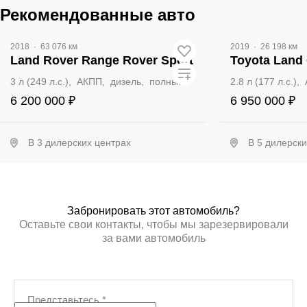
Рекомендованные авто
2018
·
63 076 км
2019
·
26 198 км
Land Rover Range Rover Sport
Toyota Land 
3 л (249 л.с.), АКПП, дизель, полный
2.8 л (177 л.с.)
6 200 000 ₽
6 950 000 ₽
В 3 дилерских центрах
В 5 дилерск
Забронировать
Заб
Забронировать этот автомобиль?
Оставьте свои контакты, чтобы мы зарезервировали
за вами автомобиль
Представьтесь
*