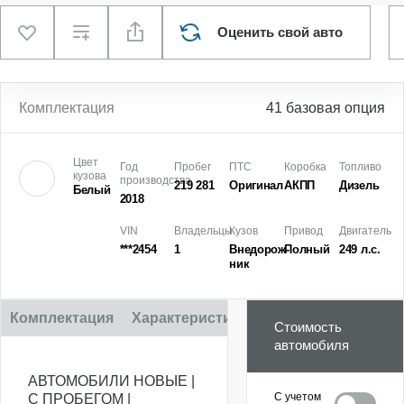
Оценить свой авто
Комплектация
41 базовая опция
Цвет
Год
Пробег
ПТС
Коробка
Топливо
кузова
производства
219 281
Оригинал
АКПП
Дизель
Белый
2018
VIN
Владельцы
Кузов
Привод
Двигатель
***2454
1
Внедорож­
Полный
249 л.с.
ник
Комплектация
Характеристики
Описание
Стоимость
автомобиля
АВТОМОБИЛИ НОВЫЕ |
С учетом
С ПРОБЕГОМ |