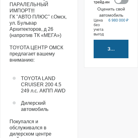
трейд-ин
ПАРАЛЕЛЬНЫЙ
Оценить свой
ИМПОРТ!!!
автомобиль
ГК "АВТО ПЛЮС" г.Омск,
Цена
6 980 000 ₽
ул. Бульвар
без
Архитекторов, д 26
учета
выгод
(напротив ТК «МЕГА»)
TOYOTA ЦЕНТР ОМСК
Забронирова
предлагает вашему
вниманию:
TOYOTA LAND
CRUISER 200 4.5
249 л.с. АКПП AWD
Дилерский
автомобиль
Покупался и
обслуживался в
дилерском центре