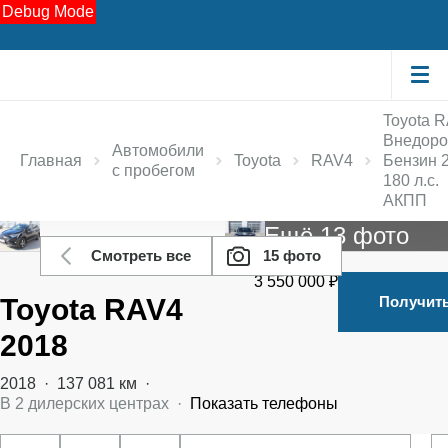
Debug Mode
Toyota 
Внедоро
Автомобили
Главная
Toyota
RAV4
Бензин 2
с пробегом
180 л.с.
АКПП
Ещё 13 фото
Смотреть все
15 фото
3 550 000 ₽
Toyota RAV4
Получит
2018
2018
·
137 081 км
·
В
2
дилерских центрах
·
Показать телефоны