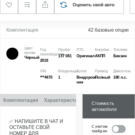
Оценить свой авто
Комплектация
42 базовые опции
Цвет
Год
Пробег
ПТС
Коробка
Топливо
кузова
производства
137 081
Оригинал
АКПП
Бензин
Черный
2018
VIN
Владельцы
Кузов
Привод
Двигатель
***4470
1
Внедорож­
Полный
180 л.с.
ник
Комплектация
Характеристики
Описание
Стоимость
автомобиля
✅ НАПИШИТЕ В ЧАТ И
С учетом
ОСТАВЬТЕ СВОЙ
трейд-ин
НОМЕР ДЛЯ