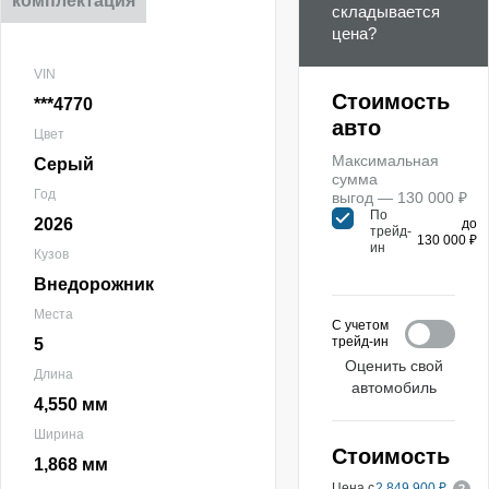
комплектация
складывается
цена?
VIN
Стоимость
***4770
авто
Цвет
Максимальная
Серый
сумма
Год
выгод — 130 000 ₽
По
2026
до
трейд-
130 000 ₽
ин
Кузов
Внедорожник
Места
С учетом
трейд-ин
5
Оценить свой
Длина
автомобиль
4,550 мм
Ширина
Стоимость
1,868 мм
Цена с
2 849 900 ₽