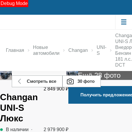
Debug Mode
Changa
UNI-S 
Новые
UNI-
Внедор
Главная
Changan
автомобили
S
Бензин 
181 л.с.
DCT
Ещё 28 фото
Смотреть все
30 фото
2 849 900 ₽
Changan
Получить предложени
UNI-S
Люкс
В наличии
·
2 979 900 ₽