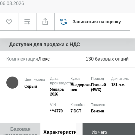
06.08.2026
Записаться на оценку
Доступен для продажи с НДС
Комплектация
Люкс
130 базовых опций
Дата
Кузов
Привод
Двигатель
Цвет кузова
производства
Внедорож­
Полный
181 л.с.
Серый
Январь
ник
(4WD)
2026
VIN
Коробка
Топливо
***4770
7 DCT
Бензин
Базовая
Характеристики
Из чего