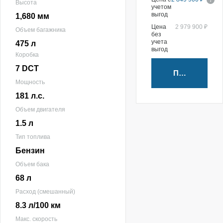
Высота
учетом
выгод
1,680 мм
Цена
2 979 900 ₽
Объем багажника
без
учета
475 л
выгод
Коробка
7 DCT
Получить пр
Мощность
181 л.с.
Объем двигателя
1.5 л
Тип топлива
Бензин
Объем бака
68 л
Расход (смешанный)
8.3 л/100 км
Макс. скорость